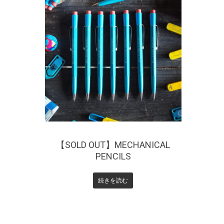
¥
1,650
【SOLD OUT】MECHANICAL
PENCILS
続きを読む