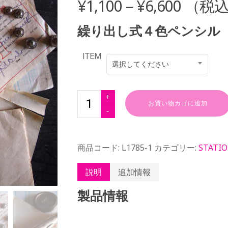
¥
1,100
–
¥
6,600
（税
繰り出し式４色ペンシル
ITEM
選択してください
お買い物カゴに追加
商品コード:
L1785-1
カテゴリー:
STATI
説明
追加情報
製品情報