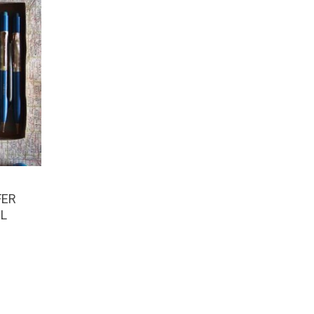
FER
IL