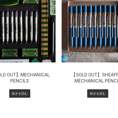
1,650
¥
1,650
LD OUT】MECHANICAL
【SOLD OUT】SHEAF
PENCILS
MECHANICAL PENC
続きを読む
続きを読む