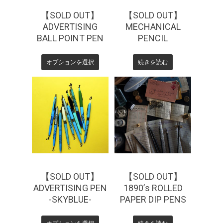
【SOLD OUT】
【SOLD OUT】
ADVERTISING
MECHANICAL
BALL POINT PEN
PENCIL
オプションを選択
続きを読む
¥
165
¥
770
¥
5,500
【SOLD OUT】
【SOLD OUT】
ADVERTISING PEN
1890’s ROLLED
-SKYBLUE-
PAPER DIP PENS