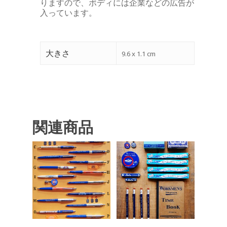
りますので、ボディには企業などの広告が
入っています。
大きさ
9.6 x 1.1 cm
関連商品
¥
165
¥
770
¥
1,980