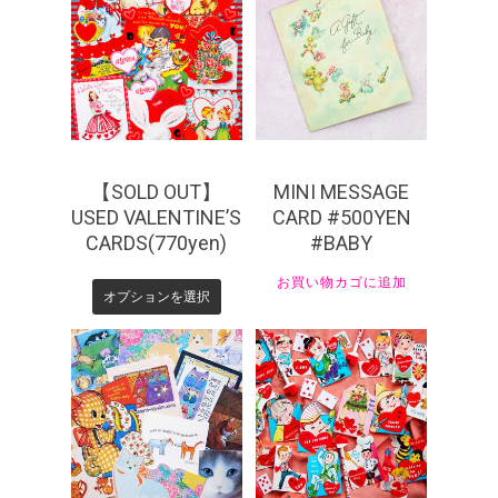
¥
770
¥
550
【SOLD OUT】
MINI MESSAGE
USED VALENTINE’S
CARD #500YEN
CARDS(770yen)
#BABY
お買い物カゴに追加
オプションを選択
¥
550
¥
440
¥
1,650