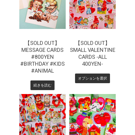
¥
440
【SOLD OUT】
【SOLD OUT】
MESSAGE CARDS
SMALL VALENTINE
#800YEN
CARDS -ALL
#BIRTHDAY #KIDS
400YEN-
#ANIMAL
オプションを選択
続きを読む
¥
330
¥
440
¥
550