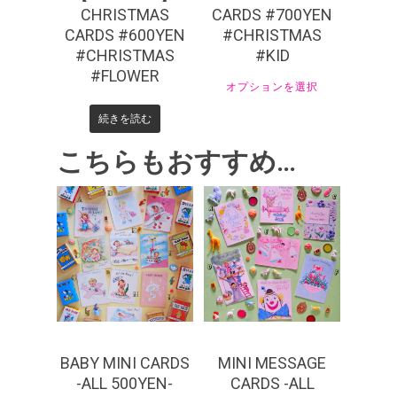
CHRISTMAS
CARDS #700YEN
CARDS #600YEN
#CHRISTMAS
#CHRISTMAS
#KID
#FLOWER
オプションを選択
続きを読む
こちらもおすすめ…
¥
550
¥
440
BABY MINI CARDS
MINI MESSAGE
-ALL 500YEN-
CARDS -ALL