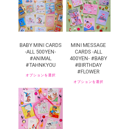
¥
440
BABY MINI CARDS
MINI MESSAGE
-ALL 500YEN-
CARDS -ALL
#ANIMAL
400YEN- #BABY
#TAHNKYOU
#BIRTHDAY
#FLOWER
オプションを選択
オプションを選択
¥
550