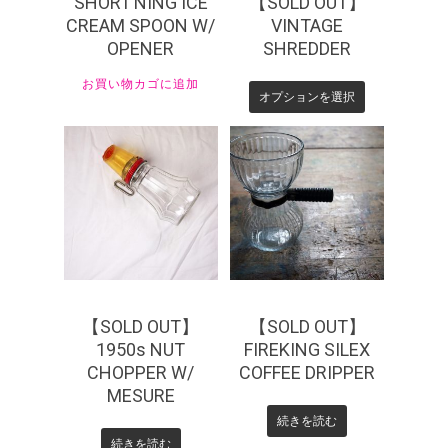
SHORT’NING ICE
【SOLD OUT】
CREAM SPOON W/
VINTAGE
OPENER
SHREDDER
お買い物カゴに追加
オプションを選択
¥
0
¥
0
【SOLD OUT】
【SOLD OUT】
1950s NUT
FIREKING SILEX
CHOPPER W/
COFFEE DRIPPER
MESURE
続きを読む
続きを読む