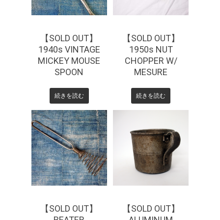
【SOLD OUT】
【SOLD OUT】
1940s VINTAGE
1950s NUT
MICKEY MOUSE
CHOPPER W/
SPOON
MESURE
続きを読む
続きを読む
¥
0
¥
0
【SOLD OUT】
【SOLD OUT】
BEATER
ALUMINUM