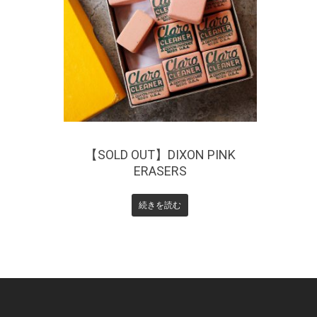
¥
440
【SOLD OUT】DIXON PINK
ERASERS
続きを読む