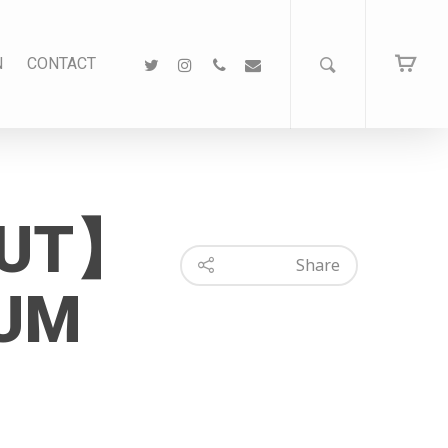
N
CONTACT
OUT】
Share
GUM