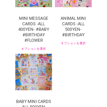
MINI MESSAGE
ANIMAL MINI
CARDS -ALL
CARDS -ALL
400YEN- #BABY
500YEN-
#BIRTHDAY
#BIRTHDAY
#FLOWER
オプションを選択
オプションを選択
¥
550
BABY MINI CARDS
-ALL 500YEN-