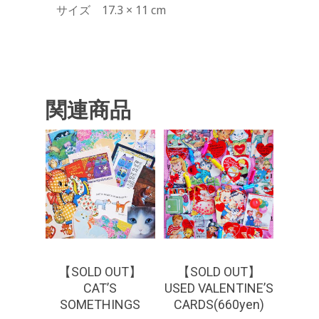
サイズ 17.3 × 11 cm
関連商品
¥
550
¥
660
¥
1,650
【SOLD OUT】
【SOLD OUT】
CAT’S
USED VALENTINE’S
SOMETHINGS
CARDS(660yen)