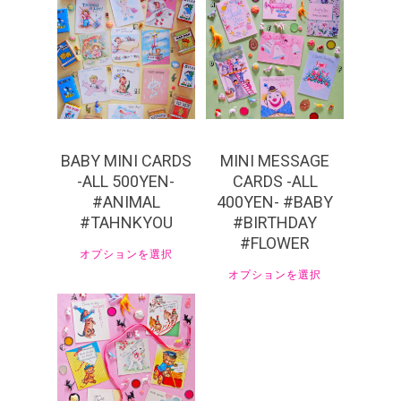
¥
550
¥
440
BABY MINI CARDS
MINI MESSAGE
-ALL 500YEN-
CARDS -ALL
#ANIMAL
400YEN- #BABY
#TAHNKYOU
#BIRTHDAY
#FLOWER
オプションを選択
オプションを選択
¥
550