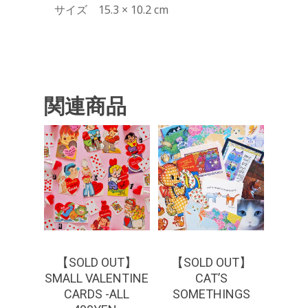
サイズ 15.3 × 10.2 cm
関連商品
¥
550
¥
440
¥
1,650
【SOLD OUT】
【SOLD OUT】
SMALL VALENTINE
CAT’S
CARDS -ALL
SOMETHINGS