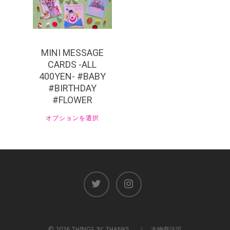
MINI MESSAGE
CARDS -ALL
400YEN- #BABY
#BIRTHDAY
#FLOWER
オプションを選択
© 2026 THINGS 'N' THANKS. ｜ 古物商許可