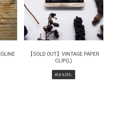
¥
0
NGLINE
【SOLD OUT】VINTAGE PAPER
CLIP(L)
続きを読む