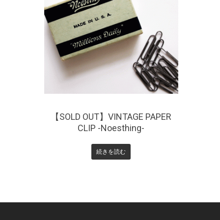
¥
1,650
【SOLD OUT】VINTAGE PAPER
CLIP -Noesthing-
続きを読む