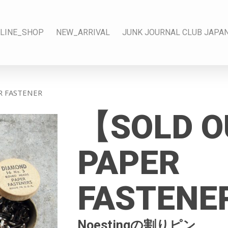
LINE_SHOP
NEW_ARRIVAL
JUNK JOURNAL CLUB JAPA
 FASTENER
【SOLD 
PAPER
FASTENE
Noestingの割りピン