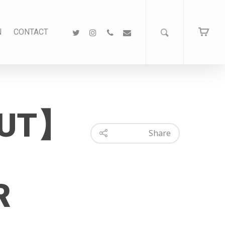
N
CONTACT
OUT】
Share
R