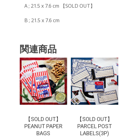
A ; 21.5 x 7.6 cm 【SOLD OUT】
B ; 21.5 x 7.6 cm
関連商品
¥
440
¥
330
【SOLD OUT】
【SOLD OUT】
PEANUT PAPER
PARCEL POST
BAGS
LABELS(3P)