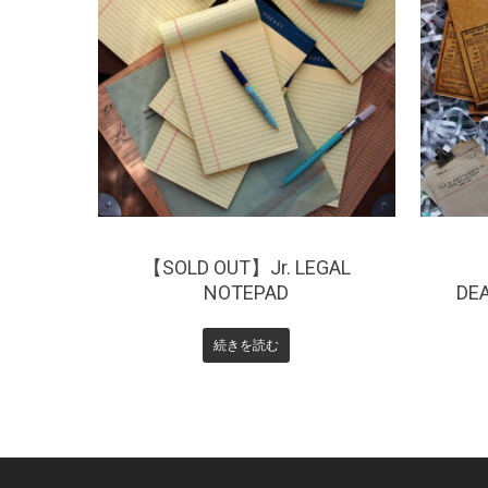
¥
770
¥
【SOLD OUT】Jr. LEGAL
NOTEPAD
DE
続きを読む