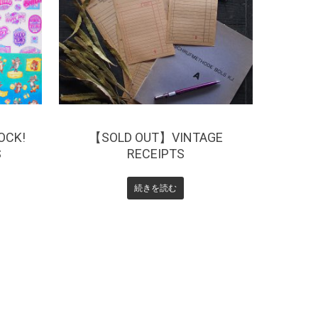
¥
220
OCK!
【SOLD OUT】VINTAGE
S
RECEIPTS
続きを読む