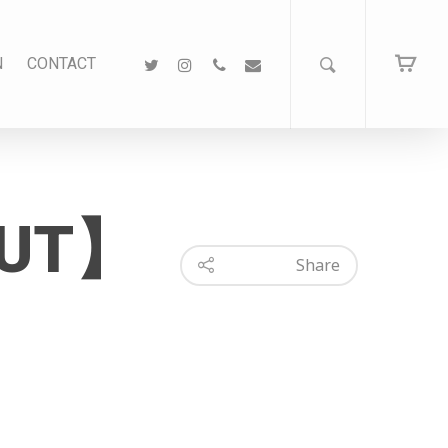
N
CONTACT
OUT】
Share