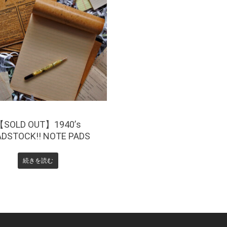
1,980
【SOLD OUT】1940’s
ADSTOCK!! NOTE PADS
続きを読む