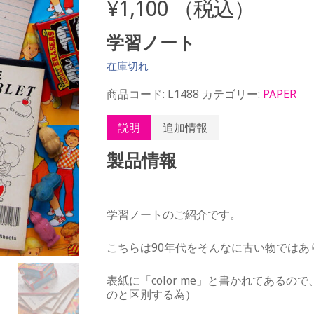
¥
1,100
（税込）
学習ノート
在庫切れ
商品コード:
L1488
カテゴリー:
PAPER
説明
追加情報
製品情報
学習ノートのご紹介です。
こちらは90年代をそんなに古い物では
表紙に「color me」と書かれてある
のと区別する為）