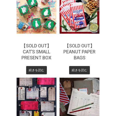
¥
275
¥
440
【SOLD OUT】
【SOLD OUT】
CAT’S SMALL
PEANUT PAPER
PRESENT BOX
BAGS
続きを読む
続きを読む
¥
330
¥
770
¥
550