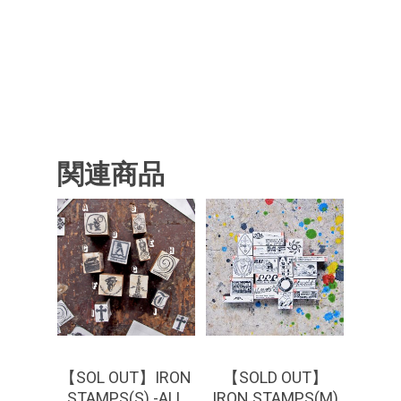
関連商品
¥
660
¥
660
¥
880
【SOL OUT】IRON
【SOLD OUT】
STAMPS(S) -ALL
IRON STAMPS(M)