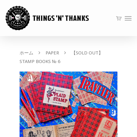
ホーム
PAPER
【SOLD OUT】
STAMP BOOKS № 6