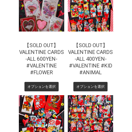
¥
660
¥
440
【SOLD OUT】
【SOLD OUT】
VALENTINE CARDS
VALENTINE CARDS
-ALL 600YEN-
-ALL 400YEN-
#VALENTINE
#VALENTINE #KID
#FLOWER
#ANIMAL
オプションを選択
オプションを選択
¥
770
¥
330