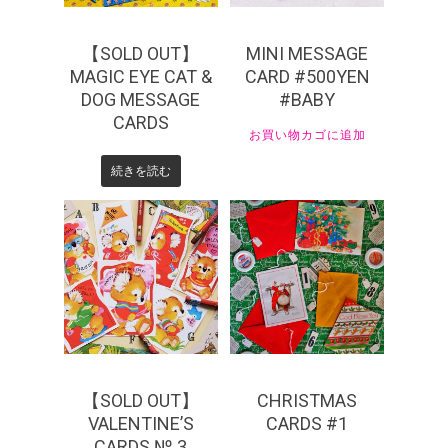
【SOLD OUT】
MINI MESSAGE
MAGIC EYE CAT &
CARD #500YEN
DOG MESSAGE
#BABY
CARDS
お買い物カゴに追加
続きを読む
¥
385
¥
330
【SOLD OUT】
CHRISTMAS
VALENTINE’S
CARDS #1
CARDS № 3