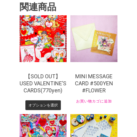
関連商品
¥
550
¥
770
【SOLD OUT】
MINI MESSAGE
USED VALENTINE’S
CARD #500YEN
CARDS(770yen)
#FLOWER
お買い物カゴに追加
オプションを選択
¥
660
¥
550