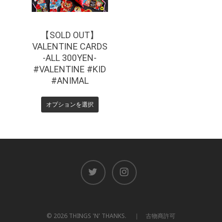
【SOLD OUT】
VALENTINE CARDS
-ALL 300YEN-
#VALENTINE #KID
#ANIMAL
オプションを選択
© 2026 THINGS 'N' THANKS. ｜ 古物商許可