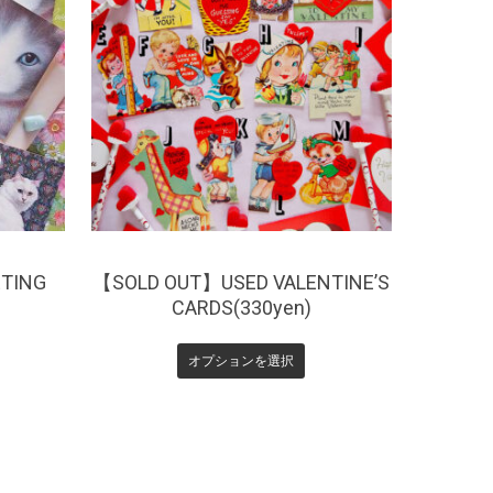
¥
330
TING
【SOLD OUT】USED VALENTINE’S
CARDS(330yen)
オプションを選択