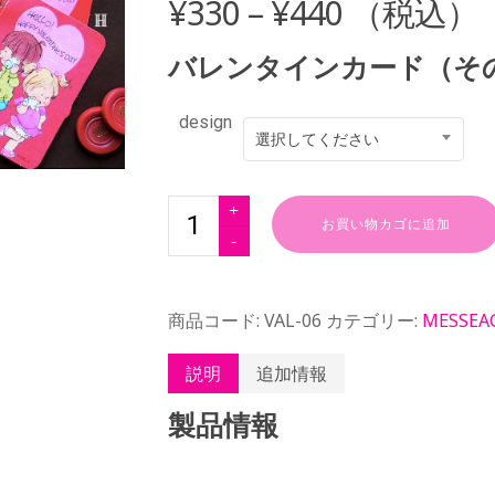
¥
330
–
¥
440
（税込）
バレンタインカード（そ
design
選択してください
お買い物カゴに追加
商品コード:
VAL-06
カテゴリー:
MESSEA
説明
追加情報
製品情報