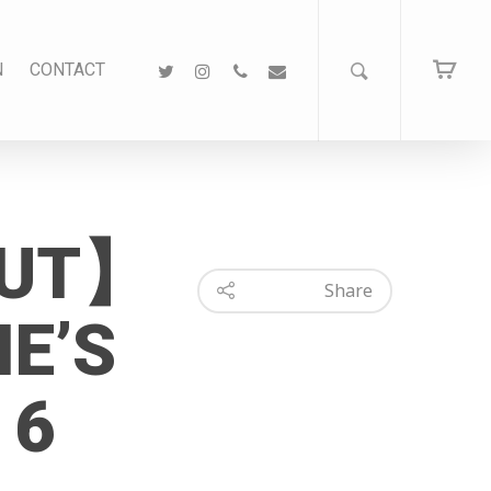
N
CONTACT
OUT】
Share
E’S
 6