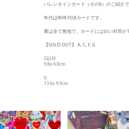
バレンタインカード（その6）のご紹介
年代は80年代頃カードです。
裏は全て無地で、カードには白い封筒が
【SOLD OUT】 A, C, F, G
G以外
9.8x 6.8cm
G
13.6
x 9.9cm