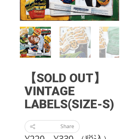
【SOLD OUT】
VINTAGE
LABELS(SIZE-S)
Share
¥
220
–
¥
330
（税込）