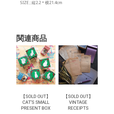
SIZE ; 縦2.2＊横21.4cm
関連商品
¥
275
¥
220
【SOLD OUT】
【SOLD OUT】
CAT’S SMALL
VINTAGE
PRESENT BOX
RECEIPTS