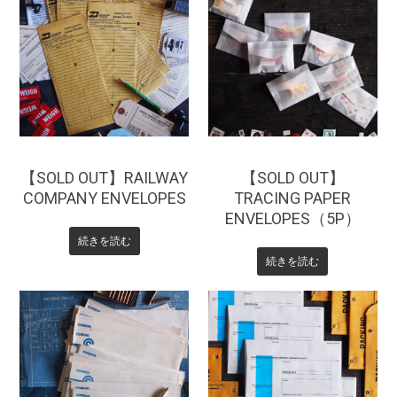
¥
330
¥
220
【SOLD OUT】RAILWAY
【SOLD OUT】
COMPANY ENVELOPES
TRACING PAPER
ENVELOPES（5P）
続きを読む
続きを読む
¥
165
¥
330