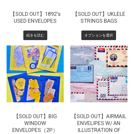
【SOLD OUT】1892’s
【SOLD OUT】UKLELE
USED ENVELOPES
STRINGS BAGS
続きを読む
オプションを選択
¥
330
¥
220
【SOLD OUT】BIG
【SOLD OUT】AIRMAIL
WINDOW
ENVELIPES W/ AN
ENVELOPES（2P）
ILLUSTRATION OF