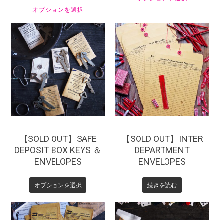
オプションを選択
¥
770
¥
550
【SOLD OUT】SAFE
【SOLD OUT】INTER
DEPOSIT BOX KEYS ＆
DEPARTMENT
ENVELOPES
ENVELOPES
オプションを選択
続きを読む