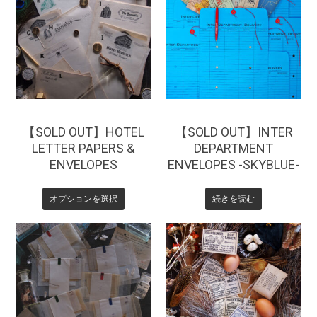
¥
220
¥
385
【SOLD OUT】HOTEL
【SOLD OUT】INTER
LETTER PAPERS &
DEPARTMENT
ENVELOPES
ENVELOPES -SKYBLUE-
オプションを選択
続きを読む
¥
550
¥
880