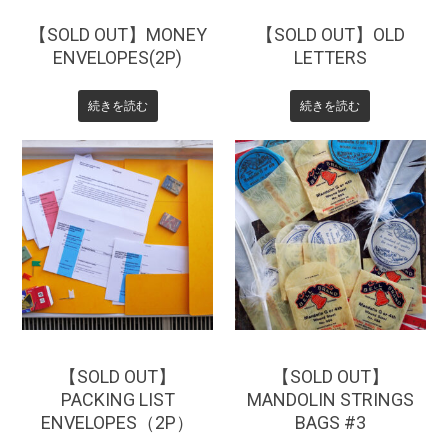
【SOLD OUT】MONEY
【SOLD OUT】OLD
ENVELOPES(2P)
LETTERS
続きを読む
続きを読む
¥
330
¥
220
【SOLD OUT】
【SOLD OUT】
PACKING LIST
MANDOLIN STRINGS
ENVELOPES（2P）
BAGS #3