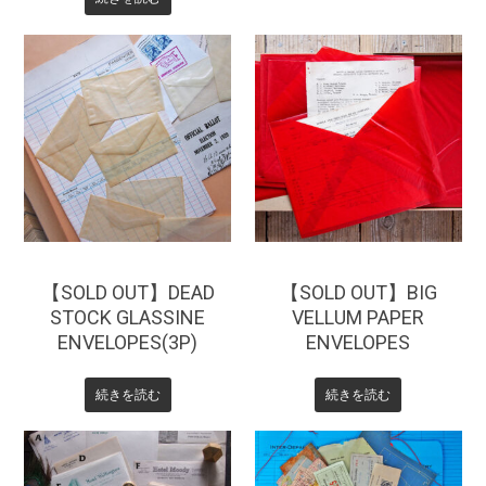
¥
330
¥
385
【SOLD OUT】DEAD
【SOLD OUT】BIG
STOCK GLASSINE
VELLUM PAPER
ENVELOPES(3P)
ENVELOPES
続きを読む
続きを読む