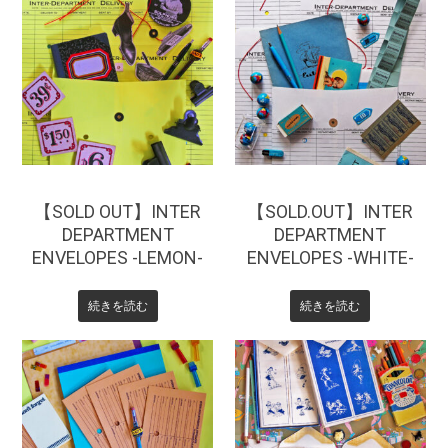
¥
660
¥
440
【SOLD OUT】INTER
【SOLD.OUT】INTER
DEPARTMENT
DEPARTMENT
ENVELOPES -LEMON-
ENVELOPES -WHITE-
続きを読む
続きを読む
¥
385
¥
550