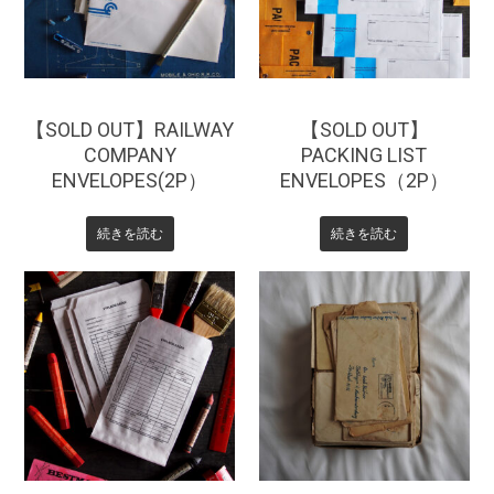
【SOLD OUT】RAILWAY
【SOLD OUT】
COMPANY
PACKING LIST
ENVELOPES(2P）
ENVELOPES（2P）
続きを読む
続きを読む
¥
330
¥
220