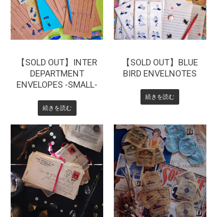
【SOLD OUT】INTER
【SOLD OUT】BLUE
DEPARTMENT
BIRD ENVELNOTES
ENVELOPES -SMALL-
続きを読む
続きを読む
¥
330
¥
660