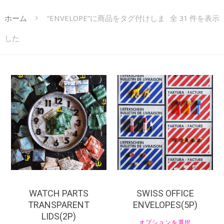
ホーム
“ENVELOPE”に商品をタグ付けしま
全 31 件を表示
した
¥
330
¥
330
WATCH PARTS
SWISS OFFICE
TRANSPARENT
ENVELOPES(5P)
LIDS(2P)
オプションを選択