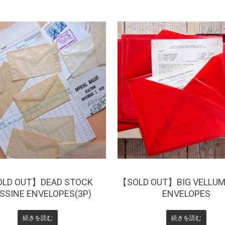
¥
330
¥
385
LD OUT】DEAD STOCK
【SOLD OUT】BIG VELLUM
SSINE ENVELOPES(3P)
ENVELOPES
続きを読む
続きを読む