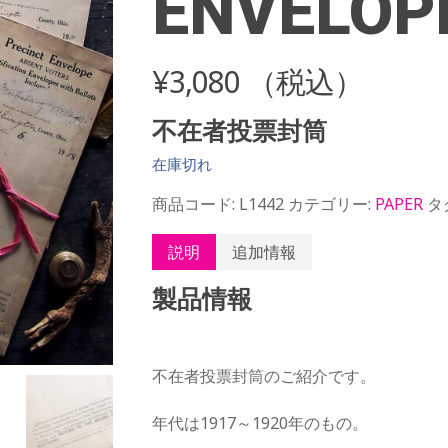
ENVELOP
¥
3,080
（税込）
不在者投票封筒
在庫切れ
商品コード:
L1442
カテゴリー:
PAPER
タ
説明
追加情報
製品情報
不在者投票封筒のご紹介です。
年代は1917～1920年のもの。