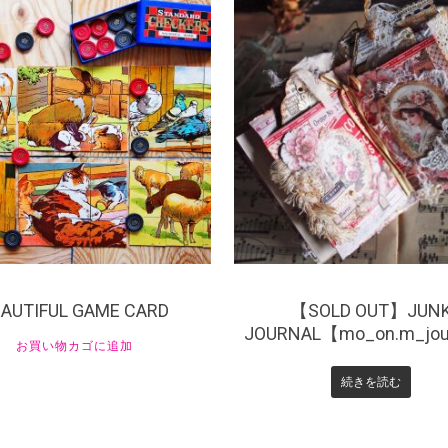
6,500
¥
3,850
EAUTIFUL GAME CARD
【SOLD OUT】JUN
JOURNAL【mo_on.m_jou
お買い物カゴに追加
続きを読む