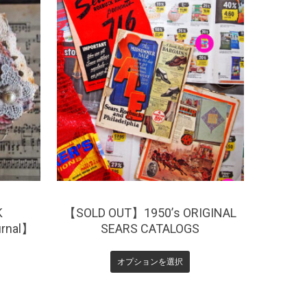
¥
4,180
K
【SOLD OUT】1950’s ORIGINAL
rnal】
SEARS CATALOGS
オプションを選択