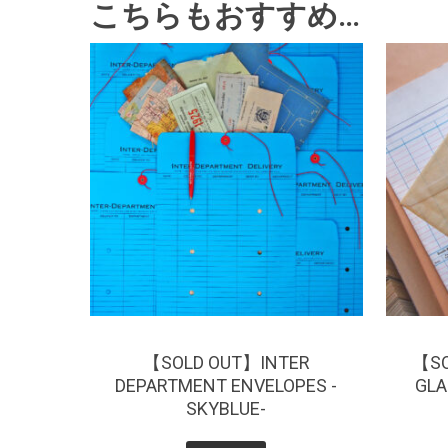
こちらもおすすめ…
¥
385
【SOLD OUT】INTER
【SO
DEPARTMENT ENVELOPES -
GLA
SKYBLUE-