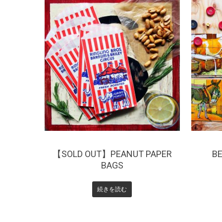
¥
440
¥
1
【SOLD OUT】PEANUT PAPER
B
BAGS
続きを読む