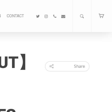
N
CONTACT
OUT】
Share