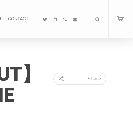
N
CONTACT
OUT】
Share
NE