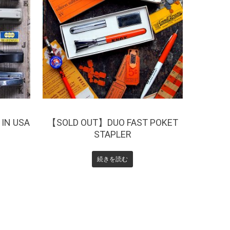
¥
7,700
 IN USA
【SOLD OUT】DUO FAST POKET
STAPLER
続きを読む