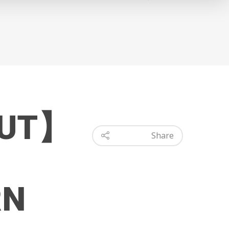
OUT】
Share
RN