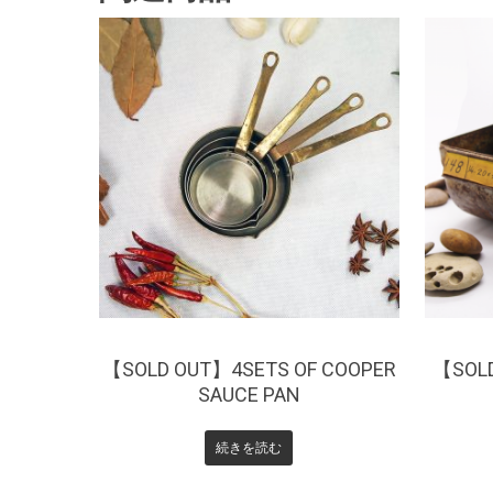
¥
0
¥
【SOLD OUT】4SETS OF COOPER
【SOLD
SAUCE PAN
続きを読む