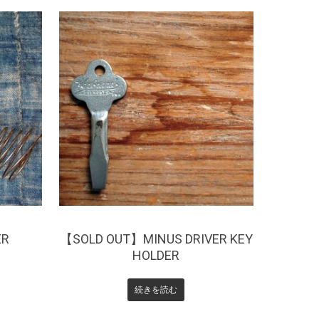
¥
0
ER
【SOLD OUT】MINUS DRIVER KEY
HOLDER
続きを読む