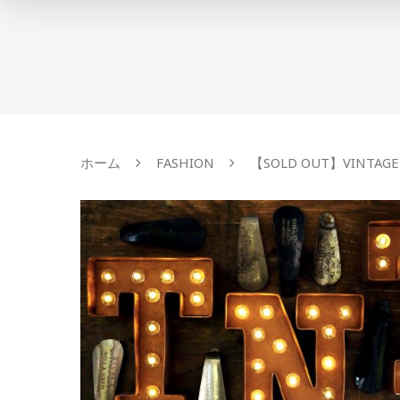
ホーム
FASHION
【SOLD OUT】VINTAGE