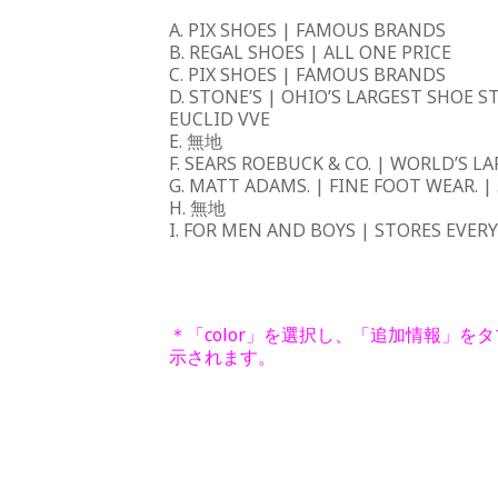
A. PIX SHOES | FAMOUS BRANDS
B. REGAL SHOES | ALL ONE PRICE
C. PIX SHOES | FAMOUS BRANDS
D. STONE’S | OHIO’S LARGEST SHOE S
EUCLID VVE
E. 無地
F. SEARS ROEBUCK & CO. | WORLD’S L
G. MATT ADAMS. | FINE FOOT WEAR. |
H. 無地
I. FOR MEN AND BOYS | STORES EVER
＊「color」を選択し、「追加情報」
示されます。